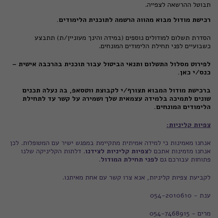
תבוטל ההרשאה לצפייה.
רכישת מודול מבוא מהווה הרשמה לתוכנית הלימודים.
הסדרת תשלום למודולים נוספים (במידה והינך מעוניין/ת) תתבצע
כשבועיים לפני תחילת הלימודים המונחים.
לפירוט מסלול התשלום ותנאי הביטול עבור תוכנית בהרכבה אישית –
כנס/י כאן.
ברכישת מודול המבוא תצורף/י לקבוצת ווטסאפ, בה נעלה תכנים
שונים לתמיכה בלמידה עצמאית שלך ושמירה על קשר עד לתחילת
הלימודים המונחים.
צפיות קליניות:
אנחנו מאמינות כי למידה אמיתית מתקיימת במפגש ישיר עם המטופלות. לכן
אנחנו מזמינות אתכם ל
צפיות קליניות לצידנו
. דלתות הקליניקה שלנו
פתוחות עבורכם גם
לפני תחילת המודול
.
לקביעת צפיות קליניות, אנא צרו קשר עם אחת מאיתנו.
ענת - 054-2010610
מרים - 054-7468915