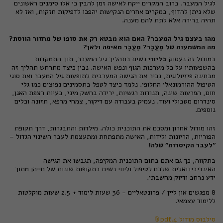
לגיל המעבר. ברוב המקרים ייקח לאישה זמן להבין כי אלו סימנים ראשונים
שלא ניתן להדוף, במקרים אחרים הנקישות יהפכו לדפיקות חזקות, ואז לא
תהיה ברירה אלא לתת להם מענה.
מהו בעצם גיל המעבר? האם הוא מבטא רק את סופו של מחזור הווסת?
מה המשמעות של מַעֲבָר? מַעֲבָר מאיפה ולאן?
במודול זה נעסוק
בליווי
נשים בתהליך גיל המעבר, תוך התמקדות
בהשפעותיו על כל מערכות הגוף ונפש האישה. נבין כיצד מתרחש תהליך זה
מבחינה פיזיולוגית, נכיר את הגישה המערבית לתופעות גיל המעבר ואת סוגי
הטיפול ההורמונאלי החלופי. נלמד כיצד לטפל בתסמינים נפוצים כמו גלי
חום, הפרעות שינה, תנודות רגשיות, ירידה בחשק מיני, בעיות רצפת האגן,
סינדרום מטבולי ועוד. נעמיק בעבודה עם דיקור, צמחי מרפא, תזונה וכלים
נוספים.
זהו מודול אחרון ומסכם את התוכנית כולה. מילדות והתבגרות, דרך תקופת
הפוריות, הריונות ולידות, האישה מתפתחת ומתעצמת לעבר השינוי הגדול –
"לעבר הקיסרות" שלה!
בתקווה, כך גם אתם בתום התוכנית המקיפה, תגבשו את הגישה
האינדיבידואלית שלכם לטיפול וליווי נשים בתקופות שונות של חייהן מתוך
ידע נרחב ודיוק מחשבתי.
8 מפגשים און ליין / פרונטאליים - 36 שעות לימוד + 2.5 שעות מוקלטות
ללימוד עצמאי.
סילבוס מודול 4.pdf