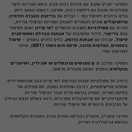
הסמינר יפגיש אתכם עם סוגיות רבות סביב נושא הפוריות (לצד
פתולוגיות שונות גם דילמות רבות, אתיקה, רגשות ונפש) וייתן
כלים נרחבים לטיפול כמו - הכרות עם
בדיקות
מעבדה והדמיה
,
פרוטוקולים
שונים הקשורים לאבחון הפוריות וטיפולי פוריות,
הכרות עם
פתולוגיות
ומצבים הקשורים ל
אי פריון
ואופן הטיפול
בהם
בדיקור
, חידוד החשיבות של
אבחנה מבדלת ואסטרטגית
טיפול
, עבודה עם
אבחנת הדופק
, כלים נלווים נוספים -
טיפול
בצמחים, המלצות תזונה, שיטת חום השחר (BBT),
שיחה
למודעות ועוד.
הסמינר מורכב מ:
9
מפגשים פרונטלים או און ליין
,
ושיעורים
מוקלטים
נוספים (אותם מקבלים מראש).
נרחיב על פתולוגיות שונות הגורמות לאי פריון כגון אנדומטריוזיס,
שחלות פוליציסטיות, רזרבה שחלתית נמוכה, תת פעילות של
בלוטת התריס, נעמיק בנושא פריון הגבר וטיפולי פוריות
אינטגרטיביים עם פרוטוקולים מערביים, ניגע בעולם הנפש ונרחיב
על ההיבטים הרגשיים של טיפולי פוריות.
סמינר מעניין, מעמיק ובגישה אחרת מרוב הספרות הקלאסית
בנושא גניקולוגיה ופריון.