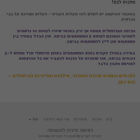
מחכות לכם!
במעמד ההרשמה יש לשלם 10% מעלות הקורס - העלות מצוינת על גבי
הכרטיס.
הכיתה הפרונטלית תפתח אך ורק בתנאי שיהיו לפחות 10 נרשמים
לסמינר ומתוכם לפחות 5 המשתתפים בכיתה.
אין הבדל במחיר בין
השתתפות און ליין להשתתפות בכיתה.
במידה במהלך הקורס כמות המשתתפים באופן פרונטלי תרד מתחת ל-5
נוכחים בכיתה, אנו שומרות על הזכות להעביר את כל ההרצאות
לפורמט מקוון בלבד.
לפרטים נוספים אודות הסמינר, סילבוס ומדיניות הביטולים -
כנס כאן.
בית
אודות
טיפולים
צור קשר לטיפול
עוד
רפואה סינית למשפחה
זכויות יוצרים © 2026 כל הזכויות שמורות