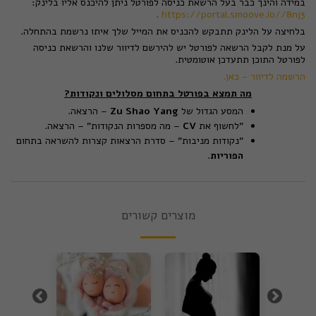
במידה והינך כבר בעל הרשאת כניסה לפורטל ניתן להיכנס אליו בלינק:
.
https://portal.smoove.io//8nj3
בלחיצה על הלינק תתבקש להכניס את המייל שלך איתו נרשמת בהתחלה.
על מנת לקבל הרשאה לפורטל יש להירשם לדיוור שלנו והרשאת כניסה
לפורטל התוכן תתעדכן אוטומטית.
הרשמה לדיוור - כאן.
מה תמצא בפורטל בתחום מסלולים ונקודות
?
המסע הגדול של
Zu Shao Yang
– הרצאה.
"לחשוף את
CV
– מה מספרות הנקודות" – הרצאה.
"נקודות מניבות" – סדרת הרצאות קצרות להשראה בתחום
הפוריות
.
מוצרים קשורים