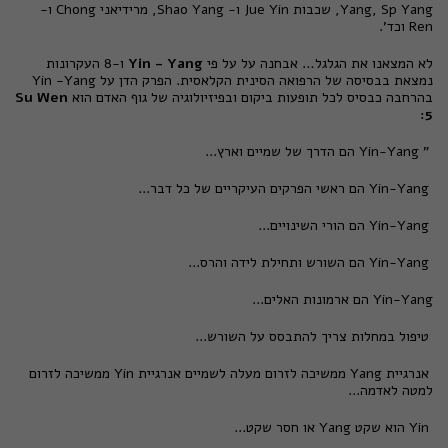
Yang, Sp Yang, שכבות Jue Yin ו- Shao Yang, מרידיאני Chong ו-
Ren וכד'.
לא המצאנו את הגלגל… אבחנה על על פי
Yin - Yang
ו-8 העקרונות
נמצאת בבסיסה של הרפואה הסינית הקלאסית. הפרק הדן על Yin -Yang
בהרחבה כבסיס לכל תופעות ביקום ובפיזיולוגיה של גוף האדם הוא
Su Wen
5:
" Yin-Yang הם הדרך של שמיים וארץ...
Yin-Yang הם ראשי הפרקים העיקריים של כל דבר...
Yin-Yang הם הורי השינויים...
Yin-Yang הם השורש ותחילת לידה והרס...
Yin-Yang הם ארמונות האלים...
טיפול במחלות צריך להתבסס על השורש...
אנרגיית Yang ממשיכה לזרום מעלה לשמיים אנרגיית Yin ממשיכה לזרום
למטה לאדמה...
Yin הוא שקט Yang או חסר שקט...