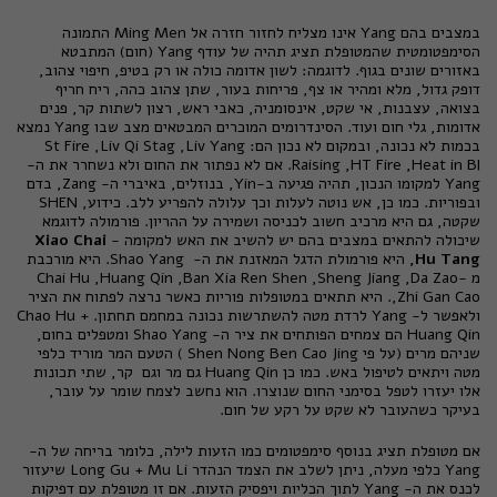
במצבים בהם Yang אינו מצליח לחזור חזרה אל Ming Men התמונה
הסימפטומטית שהמטופלת תציג תהיה של עודף Yang (חום) המתבטא
באזורים שונים בגוף. לדוגמה: לשון אדומה כולה או רק בטיפ, חיפוי צהוב,
דופק גדול, מלא ומהיר או צף, פריחות בעור, שתן צהוב כהה, ריח חריף
בצואה, עצבנות, אי שקט, אינסומניה, כאבי ראש, רצון לשתות קר, פנים
אדומות, גלי חום ועוד. הסינדרומים המוכרים המבטאים מצב שבו Yang נמצא
בכמות לא נכונה, ובמקום לא נכון הם: St Fire ,Liv Qi Stag ,Liv Yang
Raising ,HT Fire ,Heat in Bl. אם לא נפתור את החום ולא נשחרר את ה-
Yang למקומו הנכון, תהיה פגיעה ב-Yin, בנוזלים, באיברי ה- Zang, בדם
ובפוריות. כמו כן, אש נוטה לעלות וכך עלולה להפריע ללב. כידוע, SHEN
שקטה, גם היא מרכיב חשוב לכניסה ושמירה על ההריון. פורמולה לדוגמא
שיכולה להתאים במצבים בהם יש להשיב את האש למקומה -
Xiao Chai
Hu Tang,
היא פורמולת הדגל המאזנת את ה- Shao Yang. היא מורכבת
מ -Chai Hu ,Huang Qin ,Ban Xia Ren Shen ,Sheng Jiang ,Da Zao
,Zhi Gan Cao. היא תתאים במטופלות פוריות כאשר נרצה לפתוח את הציר
ולאפשר ל- Yang לרדת מטה להשתרשות נכונה במחמם תחתון. Chao Hu +
Huang Qin הם צמחים הפותחים את ציר ה- Shao Yang ומטפלים בחום,
שניהם מרים (על פי Shen Nong Ben Cao Jing ) הטעם המר מוריד כלפי
מטה ויתאים לטיפול באש. כמו כן Huang Qin גם מר וגם קר, שתי תכונות
אלו יעזרו לטפל בסימני החום שנוצרו. הוא נחשב לצמח שומר על עובר,
בעיקר כשהעובר לא שקט על רקע של חום.
אם מטופלת תציג בנוסף סימפטומים כמו הזעות לילה, כלומר בריחה של ה-
Yang כלפי מעלה, ניתן לשלב את הצמד הנהדר Long Gu + Mu Li שיעזור
לכנס את ה- Yang לתוך הכליות ויפסיק הזעות. אם זו מטופלת עם דפיקות