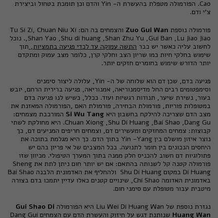
Cao. הפורמולה מטפלת בהעשרת ה- Yin והדם וכן תומכת בטחול וביצירת
צ'י ודם.
פורמולה נוספת
Zuo Gui Wan
והצמחים בה הם: Tu Si Zi, Chuan Niu Xi
,Shan Yao ,Shu di huang ,Shan Zhu Yu ,Gui Ban ,Lu Jiao Jiao. נוכל
לחשוב עליה כאשר יש כבר
התשה עמוקה עד לכדי פגיעה בתמציות,
תוך
שימוש בחלקי חיות כמו שריון הצב וחלקי קרן, כלומר מצב עמוק ומתקדם
יותר הדורש שימוש בחומרים חזקים יותר.
פגיעה בדם, שכן דם הוא שלוחה של ה- Yin, עלולה ליצור סימנים
וסימפטומים רבים החל מדיסמנוריאה, אמנוריאה, פגיעה ברירית הרחם, יובש
בעור, נשירת שיער, תנודות רגשיות ועוד. ככלל, כשיש לנו פגיעה בדם
במטופלות פוריות, פורמולת הבחירה, פורמולת האם ,הפורמולה המאזנת את
מצב הדם שצריכה להילקח בחשבון היא
Si Wu Tang
המורכבת מצמחים:
Chuan Xiong ,Shu Di Huang ,Bai Shao ,Dang Gu. היא מחולקת לשתי
קבוצות: צמחים המחזקים ומעשירים דם, וצמחים חריפים המניעים דם, כך
נוצר איזון מושלם בין Yin -Yang בתוך הדם. כך היא מגלמת בתוכה את
היחסים הנכונים בין חומר לתנועה. בכל המצבים של אי פריון בהם יש
פתולוגיות דם חשוב להכניס חלק ממנה בתוך המערך הטיפולי. מכיוון שזו
פורמולה קטנה קל לשנותה בהתאם: אם יש יותר חום ניתן לתת את Sheng
Di Huang במקום Shu Di Huang ולהחליף את האדמונית הלבנה Bai Shao
באדמונית האדומה Chi Shao, שינויים קטנים כאלו עדיין יתמכו בדם בצורה
מיטבית עבור מטופלת עם סימני חום.
נגזרת נוספת של Liu Wei Di Huang Wan היא הפורמולה
Gui Shao Di
Huang Wan
שנותנת דגש על חיזוק והעשרת הדם עם הצמחים Dang Gui