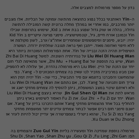
נדון על מספר פורמולות למצבים אלה.
ה-
Yin
האותנטי ככלל נפגע כתוצאה מהתשה עמוקה של הכליות. אלו מצבים
יותר מורכבים, כמו אחרי או במהלך מחלה כרונית קשה המובילה להתשה
גדולה, בהלה או שוק גדול שפגע בבת אחת ב Kid, שימוש בתרופות שכילו
Yin וכמובן אורח חיים, גיל, קונסטיטוציה. סימני פגיעה עיקריים ב Kid Yin
יהיו: יובש, סימנים וסימפטומים שמחמירים אחה"צ/ערב, לשון מקולפת או
ללא חיפוי ואדומה מאוד. ייתכן ואף נראה תגובה שחלתית ירודה. המטרה
הטיפולית תהיה הזנה ובנייה של Yin. אחת הפורמולות המוכרות ביותר היא
Liu Wei Di Huang Wan
על נגזרותיה השונות. למשל Zhi Bai Di Huang
Wan, שיש בה תוספת של Zhi Mu + Huang Bai, אשר מתאימה לגלי חום
יחד עם הזנת של היין. Liu Wei היא פורמולה נהדרת, אך עלולה לא להספיק,
שכן מבט במרכיביה מזכיר לנו שאין בה צמחים המכוונים ל- Yang. כפי
שהמחשנו והסברנו בדוגמא עם סיר התבשיל, כדי שה- Yin יהיה זמין הוא
צריך חום ותנועה של Yang. לכן, אם נתתם את Liu Wei Di Huang Wan
ולא ראיתם שינוי במצב המטופלת, ניתן להוסיף לה צמחים מחזקי יאנג או
מראש לתת את
Jin Gui Shen Qi Wan
שהיא בעצם Liu Wei Di Huang
Wan יחד עם Gui Zhi + Fu Zi. את Fu Zi האסור לשימוש בארץ ניתן
להחליף בכל אחד מהצמחים מחזקי Yang אותם הזכרנו בדיון על Yang. אם
ישנם סימני חום רבים אפשר לבחור צמחים עדינים יתר ממשפחת מחזקי
Yang כמו Tu Si Zi, שהוא ניטרלי בטמפרטורה אך עדיין יכול להיות לעזר או
Du Zhong או Xu Duan.
פורמולה נוספת שמזינה Yin ומעשירה כליות
Zuo Gui Yin
והצמחים בה
הם: Shu Di ,Shan Yao ,Shan Zhu yu ,Gou Qi Zi ,Fu Ling ,Zhi Gan