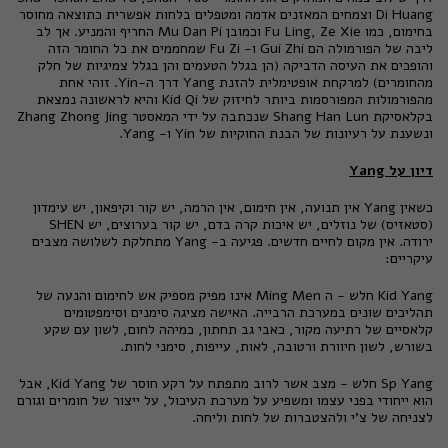
Di Huang
וצמחים המאזנים אדמה ומטפלים בלחות אפשרית כתוצאה מחוסר
בחימום, כמו Fu Ling, Ze Xie וכמובן Mu Dan Pi החריף והמניע. אך לב
ליבה של הפורמולה הם Gui Zhi ו- Fu Zi שמחממים את כל החומר הזה
והופכים את העיסה הדביקה (הן בגלל הטעמים והן בגלל צמיגיות של חלק
מהחומרים) למרקחת אופטימלית להזנת Yang דרך ה-Yin. זוהי אחת
מהפורמולות המפורסמות ביותר לחיזוק של Kid Qi והיא לראשונה נמצאת
בקלאסיקת Shang Han Lun שנכתבה על ידי המאסטר Zhang Zhong Jing
ונשענת על רעיונות של הבנת החוקיות של Yin ו- Yang.
דיון על
Yang
כשאין Yang אין תנועה, אין חימום, אין הרמה, יש קור וקיפאון, יש עימדון
(סטאזיס) של נוזלים, יש איכות קרה בדם, יש קור בערוצים, יש SHEN
ירודה. אין מקום לחיים חדשים. פגיעה ב- Yang מתחלקת לשלושה מצבים
עיקריים:
Kid Yang חלש - ה Ming Men אינו מפיק מספיק אש לחימום והנעה של
תהליכים שונים במערכת הרבייה. האישה מציגה סימנים וסימפטומים
קלאסיים של רתיעה מקור, כאבי גב תחתון, כמיהה לחום, לשון עם שקע
בשורש, לשון חיוורת ורטובה, לאות, עייפות, סימני לחות.
Sp Yang חלש - מצב אשר לרוב מתפתח על רקע חוסר של Kid Yang, אבל
הוא ייחודי בפני עצמו ומשפיע על מערכת העיכול, על ייצור של חומרים וגורם
לצניחה של צ'י ולהצטברות של לחות וליחה.