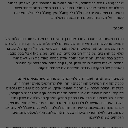
שבלי Yang נוכח בפורמולה, בין אם בטעם או בטמפרטורה, לא ניתן לפתור
פתולוגיות בעלות אופי של Yin. בסופו של דבר תמיד נחזור ליסוד פשוט
ובסיסי ברפואה סינית: אין Yin בלי Yang ואין Yang בלי Yin. תפקידנו
לשמור על מערכת היחסים הזו מאוזנת ושלמה.
סיכום
כתבנו מאמר זה במטרה לחדד את דרך החשיבה בבואנו לבחור פורמולות של
צמחים או לעשות מודיפיקציות של צמחים למטופלות של פריון. רצינו להדגיש
את הפשטות וגם את החשיבות של האבחון הבסיסי של Yin ו- Yang. כמובן
שלא כל המצבים של פריון הם בסיסיים ופשוטים, ממש לא! אבל בכל מצב,
מורכב ככל שיהיה, תמיד ישנו חוסר איזון בסיסי מאוד בין Yin ל- Yang.
במידה ונצליח לזהות חוסר איזון זה, נקבל בסיס איתן להמשך ההבנה
והאבחון של המקרה ועבודה מוצלחת עם צמחים ודיקור.
פעמים רבות אנחנו אומרות לתלמידנו כי הזמן והניסיון מביאים איתם
לקליניקה את המקרים המורכבים יותר, אלו שדורשים מאתנו אורך רוח,
סבלנות, יכולת הכלה של תהליך טיפולי ארוך, ושילוב כלים טיפוליים נוספים
לדיקור. בתחום הפוריות אנו פוגשים מצבים כאלה אף יותר וברוב המקרים,
שילוב של פורמולות מדף אינו פתרון מספק. שיתוף הפעולה עם שרון גמזו
בשנה האחרונה אפשר לכולנו נקודת מבט חדשה ורעננה על צמחי המרפא,
אנחנו מקוות ומאמינות כי שיח זה תורם לכולם - למטפלים שכלל לא עובדים
עם צמחים, לאלו חסרי הביטחון בבניית פורמולות, ואף למטפלים ותיקים
הזקוקים פשוט לריענון.
בנימה אישית, תודה שרון על הנדיבות, על הידע הרב ועל היכולת לפשט את