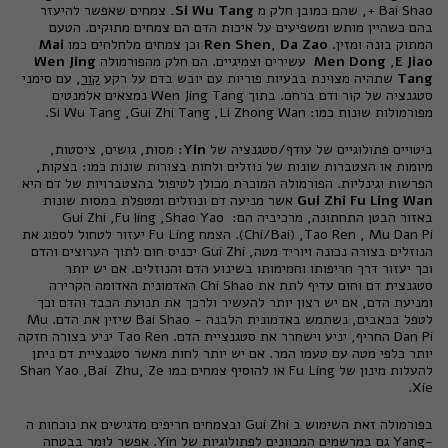
+ Bai Shao, שהם כמובן חלק מ
Si Wu Tang.
צמחים שאפשר להיעזר
בהם כשהיין מותש ומשפיעים על איכות הדם הם צמחים מתוקים. הטעם
המתוק בונה ומזין.
Da Zao
,
Ren Shen
וכן צמחים מלחלחים כמו
Mai
E Jiao
,
Men Dong
עשירים וצמיגיים. הם חלק מהפורמולה
Wen Jing
Tang
שתהיה מצוינת בבעיות פוריות עם יובש בדם על רקע
קור
, עם סימני
סטגנציה של קור ודם ברחם. בתוך Wen Jing Tang נמצאים אלמנטים
מפורמולות שונות כמו: Si Wu Tang ,Gui Zhi Tang ,Li Zhong Wan.
ביטויים פתולוגיים של עודף/סטגנציה של
Yin
: מסות, גושים, ציסטות,
מיומות או הצטברות שונות של נוזלים ולחות בצורות שונות כמו: בצקות,
הפרשות וגינליות. הפורמולה המוכרת מכולן לטיפול בהצטברויות של דם היא
Gui Zhi Fu Ling Wan
אשר מניעה דם ונוזלים ומטפלת במסות שונות
באזור הבטן התחתונה, מרכיביה הם: Gui Zhi ,Fu ling ,Shao Yao
(Chi/Bai) ,Tao Ren , Mu Dan Pi. הצמח Fu Ling יעזור לטחול לספוג את
הנוזלים בצורה נכונה ויוריד מטה, Gui Zhi יכניס חום לתוך הערוצים והדם
וכך יעזור דרך חריפותו וחמימותו בשינוע הדם והנוזלים. אם יש יותר
סטגנצית דם וחום עדיף לתת את Chi Shao האדמונית האדומה הקרירה
ומניעת הדם, אם יש רצון יותר להעשיר ולרכך את תנועת הכבד והדם וכך
לטפל בכאבים, נשתמש באדמונית הלבנה - Bai Shao שיזין את הדם. Mu
Dan Pi החריף, יניע וישחרר את סטגנציית הדם. Tao Ren יניע בצורה חזקה
יותר כלפי מטה עם טעמו המר. אם יש יותר לחות מאשר סטגנציית דם ניתן
להעלות מינון של Fu Ling או להוסיף צמחים כמו Shan Yao ,Bai Zhu, Ze
Xie.
בפורמולה זאת השימוש ב Gui Zhi ובצמחים חריפים מדגישים את נוכחות ה
-Yang גם במרשמים המכוונים לפתולוגיות של Yin. אפשר לומר בבטחה