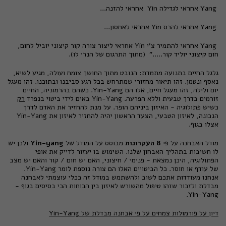
Yang אחראי לגדילה Yin אחראי להזנה...
Yang אחראי להרס Yin אחראי לאחסון...
Yang אחראי להתמיר צ'י Yin אחראי ליצור צורה קור קיצוני יוביל לחום,
חום קיצוני יוליד קור....." (מתוך התרגום של הנרי לו).
גלגל החיים בתנועה מתמדת: הנובט מתוך החושך צומח ועולה, מגיע לשיא,
נאסף ונטמן. זהו תיאור מחזורי שמתרחש בכל רגע סביבנו ובתוכנו. זהו מעגל
יום ולילה, זהו מעגל חיים, אלו הם Yin-Yang. כשהם בהרמוניה, החיים
זורמים בדרך טבעית וללא הפרעה. Yin-Yang באים לידי ביטוי בנפרד
רק
כשיש פתולוגיה - האיזון ביניהם הופר. על מנת להחזיר את האדם לדרך
הנכונה, לאיזון הטבעי, הצעד הראשון יהיה להחזיר לאיזון את Yin-Yang
אצלו בגוף.
מודל האבחנה על פי
8 העקרונות
מבוסס על המודל של
Yin-yang
ולכן יש
לו חשיבות בתהליך האבחון שלנו. השימוש בו יעזור לדייק את אופי
הפתולוגיה, היכן נמצאת - פנימי / חיצוני, האם יש חום / קור והאם יש מצב
של עודף או חוסר. כל הביטויים האלו הם צורה נוספת לומר Yin-Yang.
אנחנו מעודדות אתכם לשוב ולהשתמש במודל זה ככלי עוצמתי לאבחנה
מבדלת ולזכור שזהו טיפול מהשורש לאיזון בין הכוחות הכי בסיסים בגוף -
Yin-Yang.
דיון על פורמולות צמחים על פי אבחנה מבדלת של
Yin-Yang