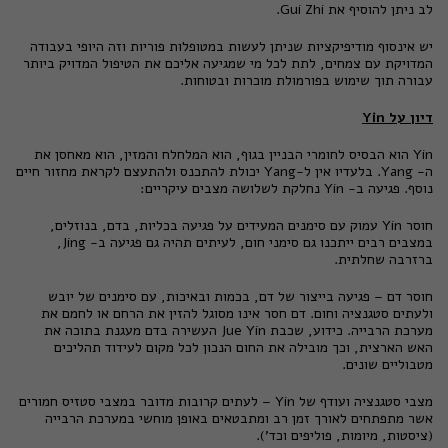
לב ניתן להוסיף את Gui Zhi.
יש אינסוף מודיפיקציות שניתן לעשות במטופלות פוריות וזה היופי בעבודה
המדויקת עם צמחים, לתת לכל מי שמגיעה אליכם את הטיפול המדויק ביותר
עבורה תוך שימוש בפורמולת מוכרות ובטוחות.
דיון על
Yin
Yin
הוא הבסיס לחומרי הבניין בגוף, הוא המלחלח והמזין, הוא מאחסן את
ה- Yang. בלעדיו אין ל-Yang יכולת להתכנס ולהתעצם לקראת מחזור חיים
נוסף. פגיעה ב- Yin נחלקת לשלושה מצבים עיקריים:
חוסר Yin עמוק עם סימנים המעידים על פגיעה בכליות, בדם, בנוזלים,
במצבים רבים ייתכנו גם סימני חום, לעיתים תהיה גם פגיעה ב- Jing,
ברזרבה שחלתית.
חוסר דם – פגיעה בייצור של דם, בכמות ובאיכות, עם סימנים של יובש
ולעתים סטגנציה וחום. דם חסר אינו מסוגל להזין את הרחם או לחמם את
מערכת הרבייה. כידוע, שכבת Jue Yin העשירה בדם מעגנת בתוכה את
האש הארצית, וכך מובילה את החום הנכון לכל מקום לעידוד תהליכים
מטבוליים שונים.
מצבי סטגנציה ועודף של Yin – לעתים קרובות מדובר במצבי סטזיס חמורים
אשר מתפתחים לאורך זמן רב ומתבטאים באופן מוחשי במערכת הרבייה
(ציסטות, מיומות, פוליפים וכד').