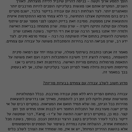
הופך למסע ארוך וקשה - כניסה להריון שיוביל ללידה מוצלחת. לאורך
השנים, המקרים אותם אנו פוגשות בקליניקה הופכים להיות מורכבים יותר
ומאתגרים יותר. לצד הצלחות רבות עם עבודה בדיקור בלבד, ישנם מקרים
רבים בהם מתחזקת אצלנו התחושה, כי ללא צמחי מרפא ההתקדמות איטית
והתוצאות אינן מספקות. מסיבה זאת בדיוק הקמנו לפני מספר שנים שיתוף
פעולה עם קולגה ותיקה ויקרה - שרון גמזו. שרון מתמחה בבריאות האישה
ולמדה יחד אתנו במשך הרבה שנים את רזי הדיקור. בשונה מאתנו שרון
המשיכה להעמיק בתחום אליו תשוקתה כה רבה - צמחי מרפא סינים. לצד
ידע רב, שרון מביאה הרבה בהירות והסתכלות פשוטה על עבודה עם צמחים.
מאמר זה אנחנו כותבות בשיתוף פעולה, שרון גמזו יחד עם רפואה סינית
למשפחה, במטרה להציג דרך חשיבה והסתכלות רחבה ועם זאת פשוטה על
התאמת פורמולות בתחום פוריות האישה. בהזדמנות זאת נדגיש כי אנו
מייחסות חשיבות גדולה מאוד לפריון הגבר בקליניקה שלנו, אך לא נעסוק
בכך במאמר זה.
מדוע חשוב לשלב עבודה עם צמחים בבעיות פוריות?
עבודה בתחום הפריון היא ללא ספק עבודה מורכבת. ככלל הפתולוגיות
מושרשות עמוק ולוקח להן זמן רב להתפתח, מאידך אנו נדרשים לתוצאות
מהירות ככל הניתן, מה שלא תמיד תואם את המציאות. במקרים רבים של אי
פריון ישנה מעורבות של התכלות החומר ויש לבנות אותו מחדש תוך זמן
קצר. כמו כן, במקרים רבים ישנה התשה של צ'י ו- Yang, דבר שמקשה על
דיקור בלבד לעורר תהליכים בקצב הרצוי ובתזמון הנכון. בנוסף, בשונה מכל
התמחות אחרת, ההצלחה אינה נמדדת בשיפור של תסמינים וסימפטומים
אלא בהשגת ההיריון המיוחל, יש או אין, מה שמחדד את הצורך לשלב כלים