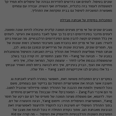
שונים בטיפול. לעתים אנו נדרשים לתדירות גבוהה של טיפולים ולא תמיד קל
למטופלות לעמוד בזה כלכלית, תפעולית ואף רגשית. עבודה עם צמחים
מאפשרת המשכיות לטיפול גם בבית ומקדמת את התהליך.
הסתכלות בסיסית על אבחנה מבדלת
מצבים שונים של אי פריון מציגים תמונה קלינית שיכולה להיות שונה ומטעה.
לעתים מדובר בסינדרומים רבים כל כך שקל לאבד בתוכם את העיקר. לעתים
אין כלל תסמינים וקשה להבין מהם הסינדרומים הרלבנטיים. מה שבטוח ניתן
להגיד: מצב של אי פריון הוא בהכרח מצב מערכתי המשלב רמות שונות של
גוף, חומרים שונים, מערכות שונות של מרידיאנים וכמובן גם נפש. לכן,
אנחנו תמיד ממליצות להתחיל את תהליך בניית האבחנה והטיפול מהסתכלות
במבט על - תנועה של Yin -Yang ומצב החומרים
.
זה קורה כבר בשלב
שהמטופלת נכנסת אלינו לחדר - עוצמת הקול, המראה שלה, איך היא
מחזיקה את הגוף, הברק בעיניים, איך היא לבושה ביחס למזג האוויר שבחוץ
- כל אלו נותנים לנו אינדיקציות למצב Yin - Yang שלה.
במקרים רבים הסתכלות פשוטה זאת, תאפשר במהרה להגיע לאבחנת גג
חשובה אשר תנחה את אסטרטגיית הטיפול גם בדיקור וגם בצמחים, משם
נוכל להמשיך ולפתח את ההבנה של התהליך הפתו-פיזיולוגי שהוביל למצב.
מי הם איברי הZang Fu - המעורבים? אילו שכבות? מרידיאנים מיוחדים
ועוד. לדוגמא, אם מטופלת מציגה תמונה של סטזיס של דם עם רקע של חוסר
Yang, האסטרטגיה הטיפולית תהיה: חימום Yang, הנעה והעשרה של דם.
בתוך התהליך הטיפולי יש חשיבות רבה להקפיד ולהיצמד לאסטרטגיה זאת
הנובעת מאבחנת הגג. מתוך נקודת התחלה זו נוכל לנתח את מצבן של
המערכות השונות והרלבנטיות ולהעמיק את הטיפול - מה קורה עם Kid