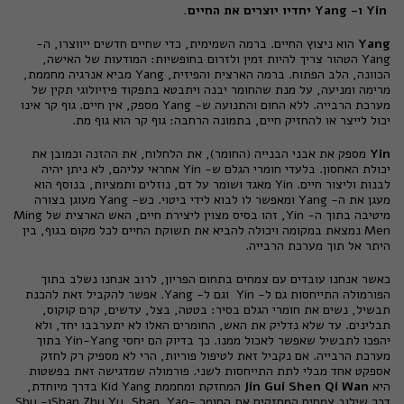
Yin
ו-
Yang
יחדיו יוצרים את החיים.
Yang
הוא ניצוץ החיים. ברמה השמימית, כדי שחיים חדשים ייווצרו, ה-
Yang הטהור צריך להיות זמין ולזרום בחופשיות: המודעות של האישה,
הכוונה, הלב הפתוח. ברמה הארצית והפיזית, Yang מביא אנרגיה מחממת,
מרימה ומניעה, על מנת שהחומר יבנה ויתבטא בתפקוד פיזיולוגי תקין של
מערכת הרבייה. ללא החום והתנועה ש- Yang מספק, אין חיים. גוף קר אינו
יכול לייצר או להחזיק חיים, בתמונה הרחבה: גוף קר הוא גוף מת.
Yin
מספק את אבני הבנייה (החומר), את הלחלוח, את ההזנה וכמובן את
יכולת האחסון. בלעדי חומרי הגלם ש- Yin אחראי עליהם, לא ניתן יהיה
לבנות וליצור חיים. Yin מאגד ושומר על דם, נוזלים ותמציות, בנוסף הוא
מעגן את ה- Yang ומאפשר לו לבוא לידי ביטוי. כש- Yang מעוגן בצורה
מיטיבה בתוך ה- Yin, זהו בסיס מצוין ליצירת חיים, האש הארצית של Ming
Men נמצאת במקומה ויכולה להביא את תשוקת החיים לכל מקום בגוף, בין
היתר אל תוך מערכת הרבייה.
כאשר אנחנו עובדים עם צמחים בתחום הפריון, לרוב אנחנו נשלב בתוך
הפורמולה התייחסות גם ל- Yin וגם ל- Yang. אפשר להקביל זאת להכנת
תבשיל, נשים את חומרי הגלם בסיר: בטטה, בצל, עדשים, קרם קוקוס,
תבלינים. עד שלא נדליק את האש, החומרים האלו לא יתערבבו יחד, ולא
יהפכו לתבשיל שאפשר לאכול ממנו. כך בדיוק הם יחסי Yin-Yang בתוך
מערכת הרבייה. אם נקביל זאת לטיפול פוריות, הרי לא מספיק רק לחזק
אספקט אחד מבלי לתת התייחסות לשני. פורמולה שמדגישה זאת בפשטות
היא
Jin Gui Shen Qi Wan
המחזקת ומחממת Kid Yang בדרך מיוחדת,
דרך שילוב צמחים המחזקים את החומר -Shan Zhu Yu ,Shan Yaoו-
Shu