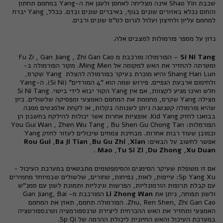
שכבת Shao Yin אינה מצליחה לאחסן ולעגן את ה-Yang במחמם תחתון
והחום נכלא באזורים שונים בגוף, באיברים שונים ובדם. ככלל, Yang יברח
למחמם עליון ולחיצון ועלול לגרום לס"ס שונים ורבים.
נדון על מספר פורמולות למצבים אלה.
Si Ni Tang
– הפורמולה מורכבת מ Fu Zi , Gan Jiang , Zhi Gan Cao
ומטרתה להחזיר את האש למקומה אל Ming Men. מקור הפורמולה ב-
Shang Han Lun והיא מוכרת בעיקר כפורמולה להצלת Yang שקרס,
ולחימום ארבעת הגפיים. פירוש שמה הוא "4 המורדים" (Si Ni). ה-Yang
חלש ואינו מגיע לקצוות, אם אין Yang הקור יבוא לידי ביטוי. Si Ni Tang
מצילה Yang שקרס, מחממת את המחמם האמצעי ומפסיקה שלשולים. כיון
שהיא פורמולה קטנטנה ניתן לשנותה בקלות, או לקחת אלמנטים ממנה
בבואנו לחזק Kid Yang. אופציות אחרות אשר יכולות להילקח בחשבון הן
הפורמלות: You Gui Wan , Zhen Wu Tang , Bu Shen Gu Chong Tan
וכמובן שעוד רבות אחרות. מבחינת צמחים שיכולים לעזור לחזק Yang
אפשר לחשוב על הבאים:
Xian
,
Bu Gu Zhi
,
Ba Ji Tian
,
Rou Gui
.
Mao
,
Tu Si Zi
,
Du Zhong
,
Xu Duan
אם זו מטופלת שעיקר הסימנים והסימפטומים מתבטאים במערכת העיכול -
Sp Yang Xu: עייפות, לאות, נפיחות, טחורים, שלשולים שבמיוחד מחמירים
עם קבלת תרופות הורמונליות, הפרשות וגינליות ותמונת לשון עם סמנ"ש
ולשון תפוחה, ניתן את
Li Zhong Wan
המורכבת מ- Gan Jiang, Bai
Zhu, Ren Shen, Zhi Gan Cao. הפורמולה תחמם, תאזן את המחמם
האמצעי ותחזיר את האש ההכרחית ליצירת טרנספורמציה וטרנספורטציה
במערכת העיכול והאש החיונית ליכולת ההרמה של Sp Qi.