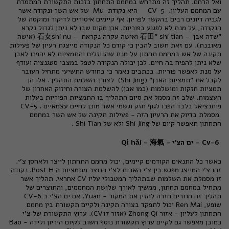
ואל הרחם. תהליך זה מתרחש במחמם התחתון בזכות התקשורת המתמדת
עם המחמם העליון.
CV-5
היא נקודת
Mu
של אש השר ונקודה אשר
לגביה דיונים רבים בהקשר לפריון. אף קיימים איסורים לדיקור ומוקסה של
הנקודה, על מנת לא לפגוע בפוריות. אכן מקום שבו לא ניתן לגדול נקרא
"שדה אבן
" shi tian -
石田
ואישה עקרה נקראת
shi nu -
石女
(אישה
מאובנת). עם זאת חשוב להבין כי קודם כל הנקודה מייצגת רעיון של פעילות
תקינה של אש במחמם תחתון על מנת שהנוזלים והתמציות לא יהפכו לאבן
שלא ניתן להפיח בה חיים. לכן יכולה הנקודה לטפל במצבי סטגנציה ועודף
על מנת לאפשר פוריות. בכתבים נאמר כי בחודש התשיעי מתחיל העובר
לקבל את "תמציות האבן" (Shi Jing) לצורך השלמת התהליך. אלו הן
תמציות חזקות ומושלמות (כמו אבן) להשלמת הצורה וחיזוק האחרון של
העצמות. שלב זה מסמל את סיום התהליך בו התמציות הפוריות בעלות
פותנציאל בלבד הפכו לגוף חזק וגשמי אשר מוכן לחיים עצמאיים . CV-5
מסמלת בדיוק את הרעיון הזה - פעילות תקינה של אש השר במחמם
התחתון תאפשר קיום של Shi Jing ולא של Shi Tian .
Cv-6 - ים הצ'י - Qì hǎi - 海氣
כאשר כל התנאים הקודמים קיימים, יכול מחמם התחתון לייצר ולאחסן צ'י.
זהו צ'י המייצג מפגש בין צ'י האבות לצ'י הנוצר מתמציות ה Post H. נקודה
זו מסמלת את השלמות שבתהליך המטבולי עליו CV אחראי. תהליך אשר
מתחיל במחמם תחתון, ממשיך לאורך שלושת המחממים, והתוצרים של
תהליך זה חוזרים חזרה להזין את המקור - Yuan. אם ים הצ'י ב CV-6
שופע, Ren Mai יכול לתפקד בצורה תקינה ולקיים תקשורת בין מחמם
התחתון לעליון - אזור Zhong Qi (אזור CV17). ערוץ התקשורת של צ'י
כמובן מאפשר גם לקיים ערוץ תקשורת נוסף חשוב לקיום היריון ולידה - Bao