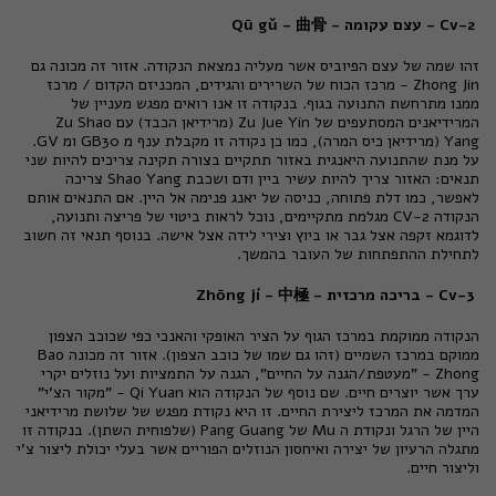
Cv-2 - עצם עקומה - Qū gǔ - 曲骨
זהו שמה של עצם הפיוביס אשר מעליה נמצאת הנקודה. אזור זה מכונה גם
Zhong Jin - מרכז הכוח של השרירים והגידים, המכניזם הקדום / מרכז
ממנו מתרחשת התנועה בגוף. בנקודה זו אנו רואים מפגש מעניין של
המרידיאנים המסתעפים של Zu Jue Yin (מרידיאן הכבד) עם Zu Shao
Yang (מרידיאן כיס המרה), כמו כן נקודה זו מקבלת ענף מ GB30 ומ GV.
על מנת שהתנועה היאנגית באזור תתקיים בצורה תקינה צריכים להיות שני
תנאים: האזור צריך להיות עשיר ביין ודם ושכבת Shao Yang צריכה
לאפשר, כמו דלת פתוחה, כניסה של יאנג פנימה אל היין. אם התנאים אותם
הנקודה CV-2 מגלמת מתקיימים, נוכל לראות ביטוי של פריצה ותנועה,
לדוגמא זקפה אצל גבר או ביוץ וצירי לידה אצל אישה. בנוסף תנאי זה חשוב
לתחילת ההתפתחות של העובר בהמשך.
Cv-3 - בריכה מרכזית - Zhōng jí - 中極
הנקודה ממוקמת במרכז הגוף על הציר האופקי והאנכי כפי שכוכב הצפון
ממוקם במרכז השמיים (זהו גם שמו של כוכב הצפון). אזור זה מכונה Bao
Zhong - "מעטפת/הגנה על החיים", הגנה על התמציות ועל נוזלים יקרי
ערך אשר יוצרים חיים. שם נוסף של הנקודה הוא Qi Yuan - "מקור הצ'י"
המדמה את המרכז ליצירת החיים. זו היא נקודת מפגש של שלושת מרידיאני
היין של הרגל ונקודת ה Mu של Pang Guang (שלפוחית השתן). בנקודה זו
מתגלה הרעיון של יצירה ואיחסון הנוזלים הפוריים אשר בעלי יכולת ליצור צ'י
וליצור חיים.