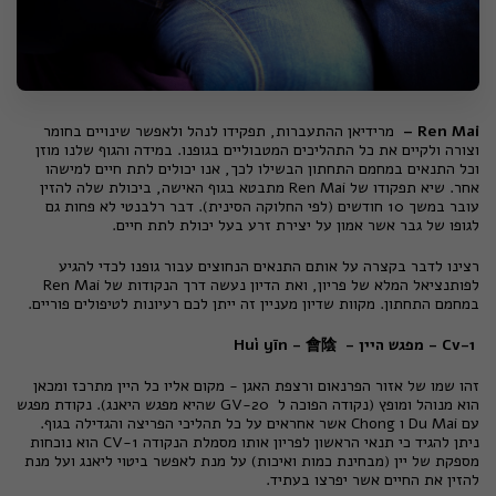
Ren Mai –
מרידיאן ההתעברות, תפקידו לנהל ולאפשר שינויים בחומר
וצורה ולקיים את כל התהליכים המטבוליים בגופנו. במידה והגוף שלנו מוזן
וכל התנאים במחמם התחתון הבשילו לכך, אנו יכולים לתת חיים למישהו
אחר. שיא תפקודו של Ren Mai מתבטא בגוף האישה, ביכולת שלה להזין
עובר במשך 10 חודשים (לפי החלוקה הסינית). דבר רלבנטי לא פחות גם
לגופו של גבר אשר אמון על יצירת זרע בעל יכולת לתת חיים.
רצינו לדבר בקצרה על אותם התנאים הנחוצים עבור גופנו לכדי להגיע
לפותנציאל המלא של פריון, ואת הדיון נעשה דרך הנקודות של Ren Mai
במחמם התחתון. מקוות שדיון מעניין זה ייתן לכם רעיונות לטיפולים פוריים.
Cv-1 - מפגש היין - Huì yīn - 會陰
זהו שמו של אזור הפרנאום ורצפת האגן - מקום אליו כל היין מתרכז ומכאן
הוא מנוהל ומופץ (נקודה הפוכה ל GV-20 שהיא מפגש היאנג). נקודת מפגש
עם
Du Mai
Chong ו
אשר אחראים על כל תהליכי הפריצה והגדילה בגוף.
ניתן להגיד כי תנאי הראשון לפריון אותו מסמלת הנקודה CV-1 הוא נוכחות
מספקת של יין (מבחינת כמות ואיכות) על מנת לאפשר ביטוי ליאנג ועל מנת
להזין את החיים אשר יפרצו
.בעתיד