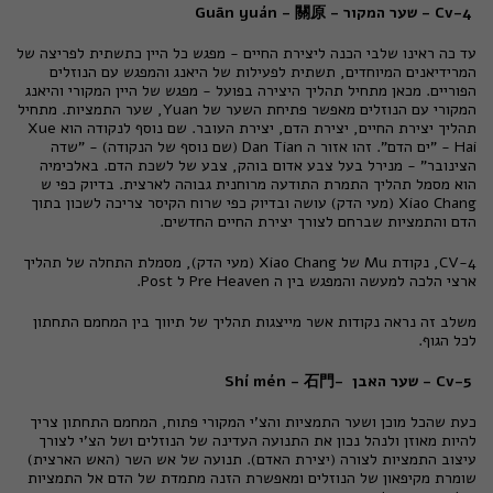
Cv-4 - שער המקור - Guān yuán - 關原
עד כה ראינו שלבי הכנה ליצירת החיים - מפגש כל היין כתשתית לפריצה של
המרידיאנים המיוחדים, תשתית לפעילות של היאנג והמפגש עם הנוזלים
הפוריים. מכאן מתחיל תהליך היצירה בפועל - מפגש של היין המקורי והיאנג
המקורי עם הנוזלים מאפשר פתיחת השער של Yuan, שער התמציות. מתחיל
תהליך יצירת החיים, יצירת הדם, יצירת העובר. שם נוסף לנקודה הוא Xue
Hai - "ים הדם". זהו אזור ה Dan Tian (שם נוסף של הנקודה) - "שדה
הצינובר" - מנירל בעל צבע אדום בוהק, צבע של לשכת הדם. באלכימיה
הוא מסמל תהליך התמרת התודעה מרוחנית גבוהה לארצית. בדיוק כפי ש
Xiao Chang (מעי הדק) עושה ובדיוק כפי שרוח הקיסר צריכה לשכון בתוך
הדם והתמציות שברחם לצורך יצירת החיים החדשים.
CV-4, נקודת Mu של Xiao Chang (מעי הדק), מסמלת התחלה של תהליך
ארצי הלכה למעשה והמפגש בין ה Pre Heaven ל Post.
משלב זה נראה נקודות אשר מייצגות תהליך של תיווך בין המחמם התחתון
לכל הגוף.
Cv-5 - שער האבן -Shí mén - 石門
כעת שהכל מוכן ושער התמציות והצ'י המקורי פתוח, המחמם התחתון צריך
להיות מאוזן ולנהל נכון את התנועה העדינה של הנוזלים ושל הצ'י לצורך
עיצוב התמציות לצורה (יצירת האדם). תנועה של אש השר (האש הארצית)
שומרת מקיפאון של הנוזלים ומאפשרת הזנה מתמדת של הדם אל התמציות