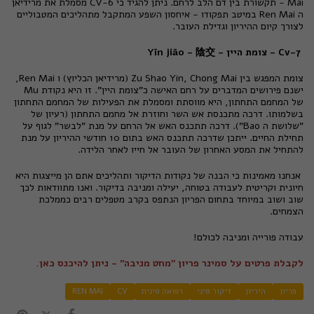
Mai - תקשורת בין דם הלב לרחם. ניתן להגיד כי CV-6 מסמלת את מרידיאן
ה Ren Mai במיטב תפקודו - איחסון השפע המתקבל מתהליכים המטבוליים
לצורך קיום ההיריון וגדילת העובר.
Cv-7 - צומת היין - Yīn jiāo - 陰交
צומת המפגש בין Zu Shao Yin, Chong Mai (מרידיאן הכליוץ) ו Ren Mai,
ישנם פירושים המדברים על רחם האישה כ"צומת היין". זו היא נקודת Mu
של המחמם התחתון, היא מווסתת ומסמלת את הפעילות של המחמם התחתון
בשלמותו. דרכה מתכנסת אש השר וחוזרת אל מחמם התחתון (רעיון של
"שלושת ה Bao"). דרכה תתכנס האש אל הרחם על מנת "לבשר" לגוף על
תחילת החיים. ייתכן שדרכה תתכנס האש בתום 10 חודשי ההיריון על מנת
להתחיל את המסע האחרון של העובר אל חייו לאחר הלידה.
אנחנו מאמינות כי הבנה של נקודות הדיקור ותהליכים אתם הן מייצגות היא
חיונית וקריטית לעבודה בטוחה, יעילה ומניבה בדיקור. ואנו מתוודאות לכך
שוב ושוב במיוחד בתחום הפריון הנתפס בקרב מטפלים רבים כממלכת
הצמחים.
עבודה פורייה ומניבה לכולם!
לקבלת פרטים על סמינר פריון "מחט מניבה" - ניתן להיכנס כאן.
פריון
היריון
דיקור סיני
רפואה סינית
CV
REN MAI